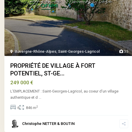
Auvergne-Rhône-Alpes
,
Saint-Georges-Lagricol
35
PROPRIÉTÉ DE VILLAGE À FORT
POTENTIEL, ST-GE...
249 000 €
L’EMPLACEMENT : Saint-Georges-Lagricol, au coeur d’un village
authentique et d
...
2
6
846 m
Christophe NETTER & BOUTIN