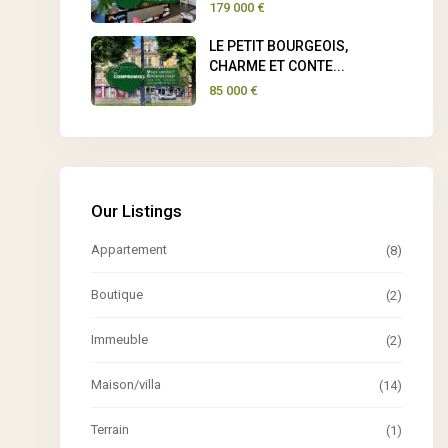
179 000 €
LE PETIT BOURGEOIS,
CHARME ET CONTE...
85 000 €
Our Listings
Appartement
(8)
Boutique
(2)
Immeuble
(2)
Maison/villa
(14)
Terrain
(1)