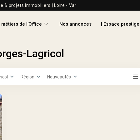
re & projets immobiliers | Loire • Var
 métiers de l’Office
Nos annonces
| Espace prestige
orges-Lagricol
icol
Région
Nouveautés