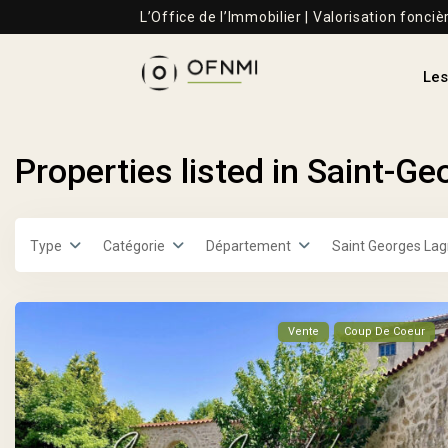
L’Office de l’Immobilier | Valorisation fonciè
Les
Properties listed in Saint-Ge
Type
Catégorie
Département
Saint Georges Lagr
Vente
Coup De Coeur