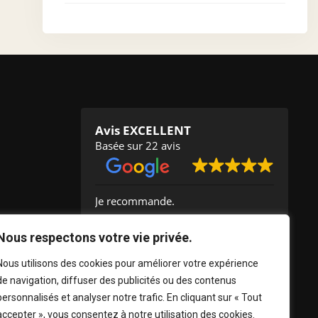
Avis EXCELLENT
Basée sur 22 avis
Je recommande.
C'e
Nous respectons votre vie privée.
Nous utilisons des cookies pour améliorer votre expérience
Muriel Guinand
de navigation, diffuser des publicités ou des contenus
2024-09-14
personnalisés et analyser notre trafic. En cliquant sur « Tout
accepter », vous consentez à notre utilisation des cookies.