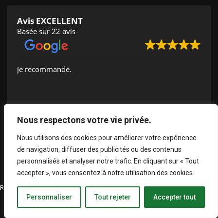
Avis EXCELLENT
Basée sur 22 avis
Je recommande.
Muriel Guinand
Nous respectons votre vie privée.
2024-09-14
Nous utilisons des cookies pour améliorer votre expérience
de navigation, diffuser des publicités ou des contenus
personnalisés et analyser notre trafic. En cliquant sur « Tout
accepter », vous consentez à notre utilisation des cookies.
Réalisation OFNMI Communication & Marketing - Tous droits réservés
Personnaliser
Tout rejeter
Accepter tout
Mentions légales OFNMI
Barème honoraires OFNMI