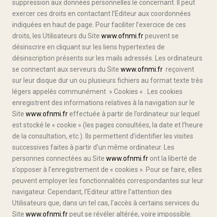
suppression aux données personnelles le concernant. Il peut
exercer ces droits en contactant l’Editeur aux coordonnées
indiquées en haut de page. Pour faciliter l’exercice de ces
droits, les Utilisateurs du Site
www.ofnmi.fr
peuvent se
désinscrire en cliquant sur les liens hypertextes de
désinscription présents sur les mails adressés. Les ordinateurs
se connectant aux serveurs du Site
www.ofnmi.fr
reçoivent
sur leur disque dur un ou plusieurs fichiers au format texte très
légers appelés communément » Cookies « . Les cookies
enregistrent des informations relatives à la navigation sur le
Site
www.ofnmi.fr
effectuée à partir de l’ordinateur sur lequel
est stocké le « cookie » (les pages consultées, la date et l’heure
de la consultation, etc.). Ils permettent d’identifier les visites
successives faites à partir d’un même ordinateur. Les
personnes connectées au Site
www.ofnmi.fr
ont la liberté de
s’opposer à l’enregistrement de « cookies ». Pour se faire, elles
peuvent employer les fonctionnalités correspondantes sur leur
navigateur. Cependant, l’Editeur attire l’attention des
Utilisateurs que, dans un tel cas, l’accès à certains services du
Site
www.ofnmi.fr
peut se révéler altérée, voire impossible.