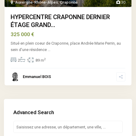
Auvergne-Rhône-Alpes
,
Craponne
30
HYPERCENTRE CRAPONNE DERNIER
ÉTAGE GRAND...
325 000 €
Situé en plein coeur de Craponne, place Andrée Marie Perrin, au
sein d’une résidence
...
2
2
1
89 m
Emmanuel BOIS
Advanced Search