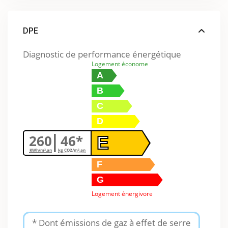
DPE
Diagnostic de performance énergétique
Logement économe
A
B
C
D
260
46*
E
KWh/m².an
kg CO2/m².an
F
G
Logement énergivore
* Dont émissions de gaz à effet de serre