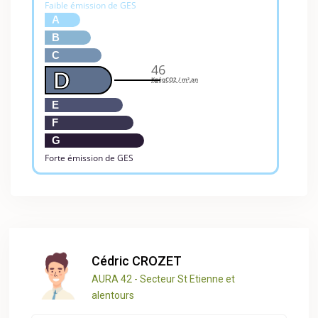
Faible émission de GES
A
B
C
46
D
KgéqCO2 / m².an
E
F
G
Forte émission de GES
Cédric CROZET
AURA 42 - Secteur St Etienne et
alentours