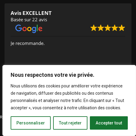
Avis EXCELLENT
Basée sur 22 avis
Je recommande.
Muriel Guinand
Nous respectons votre vie privée.
2024-09-14
Nous utilisons des cookies pour améliorer votre expérience
de navigation, diffuser des publicités ou des contenus
personnalisés et analyser notre trafic. En cliquant sur « Tout
accepter », vous consentez à notre utilisation des cookies.
Réalisation OFNMI Communication & Marketing - Tous droits réservés
Personnaliser
Tout rejeter
Accepter tout
Mentions légales OFNMI
Barème honoraires OFNMI