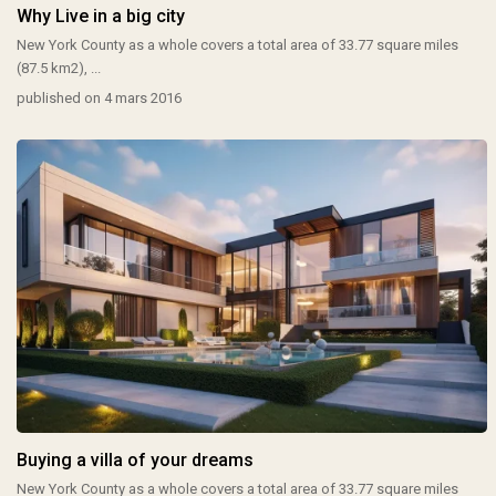
Why Live in a big city
New York County as a whole covers a total area of 33.77 square miles
(87.5 km2),
...
published on 4 mars 2016
Buying a villa of your dreams
New York County as a whole covers a total area of 33.77 square miles