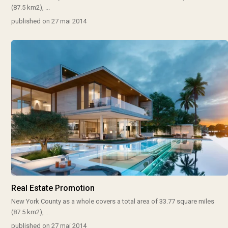
(87.5 km2),
...
published on 27 mai 2014
Real Estate Promotion
New York County as a whole covers a total area of 33.77 square miles
(87.5 km2),
...
published on 27 mai 2014